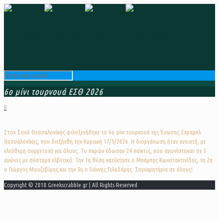
6ο μίνι τουρνουά ΕΣΘ 2026
0
Στον Σοχό Θεσσαλονίκης φιλοξενήθηκε το 6ο μίνι τουρνουά της Ένωσης Σκραμπλ
Θεσσαλονίκης, που διεξήχθη την Κυριακή 17/5/2026. Η διοργάνωση ήταν ανοιχτή, με
ελεύθερη συμμετοχή για όλους. Το παρών έδωσαν 24 παίκτες, που αγωνίστηκαν σε 5
αγώνες με σύστημα ελβετικό. Την 1η θέση κατέκτησε ο Μπάμπης Κωνσταντινίδης, τη 2η
ο Γιώργος Μουζεβίρης και την 3η ο Γιάννης Γελαδάρης. Συγχαρητήρια σε όλους!
Copyright © 2018 Greekscrabble.gr | All Rights Reserved