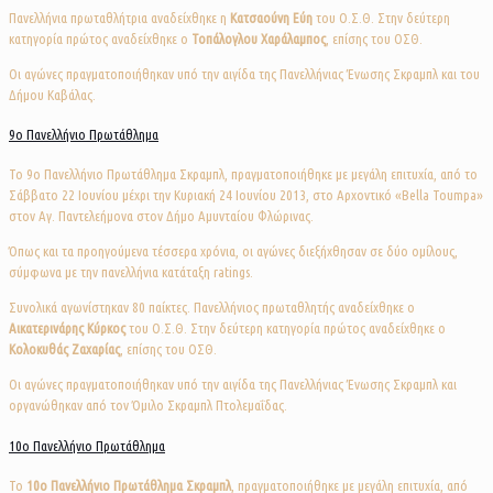
Πανελλήνια πρωταθλήτρια αναδείχθηκε η
Κατσαούνη Εύη
του Ο.Σ.Θ. Στην δεύτερη
κατηγορία πρώτος αναδείχθηκε ο
Τοπάλογλου Χαράλαμπος
, επίσης του ΟΣΘ.
Οι αγώνες πραγματοποιήθηκαν υπό την αιγίδα της Πανελλήνιας Ένωσης Σκραμπλ και του
Δήμου Καβάλας.
9ο Πανελλήνιο Πρωτάθλημα
Το 9o Πανελλήνιο Πρωτάθλημα Σκραμπλ, πραγματοποιήθηκε με μεγάλη επιτυχία, από το
Σάββατο 22 Ιουνίου μέχρι την Κυριακή 24 Ιουνίου 2013, στο Αρχοντικό «Bella Toumpa»
στον Αγ. Παντελεήμονα στον Δήμο Αμυνταίου Φλώρινας.
Όπως και τα προηγούμενα τέσσερα χρόνια, οι αγώνες διεξήχθησαν σε δύο ομίλους,
σύμφωνα με την πανελλήνια κατάταξη ratings.
Συνολικά αγωνίστηκαν 80 παίκτες. Πανελλήνιος πρωταθλητής αναδείχθηκε ο
Αικατερινάρης Κύρκος
του Ο.Σ.Θ. Στην δεύτερη κατηγορία πρώτος αναδείχθηκε ο
Κολοκυθάς Ζαχαρίας
, επίσης του ΟΣΘ.
Οι αγώνες πραγματοποιήθηκαν υπό την αιγίδα της Πανελλήνιας Ένωσης Σκραμπλ και
οργανώθηκαν από τον Όμιλο Σκραμπλ Πτολεμαΐδας.
10ο Πανελλήνιο Πρωτάθλημα
Το
10o
Πανελλήνιο Πρωτάθλημα Σκραμπλ
, πραγματοποιήθηκε με μεγάλη επιτυχία, από