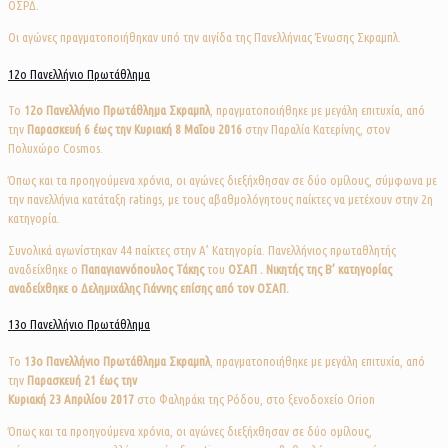
ΟΣΡΔ.
Οι αγώνες πραγματοποιήθηκαν υπό την αιγίδα της Πανελλήνιας Ένωσης Σκραμπλ.
12ο Πανελλήνιο Πρωτάθλημα
Το
12o
Πανελλήνιο Πρωτάθλημα Σκραμπλ
, πραγματοποιήθηκε με μεγάλη επιτυχία, από
την
Παρασκευή
6 έως την Κυριακή 8 Μαΐου 2016
στην Παραλία Κατερίνης, στον
Πολυχώρο Cosmos.
Όπως και τα προηγούμενα χρόνια, οι αγώνες διεξήχθησαν σε δύο ομίλους, σύμφωνα με
την πανελλήνια κατάταξη ratings, με τους αβαθμολόγητους παίκτες να μετέχουν στην 2η
κατηγορία.
Συνολικά αγωνίστηκαν 44 παίκτες στην Α’ Κατηγορία. Πανελλήνιος πρωταθλητής
αναδείχθηκε ο
Παπαγιαννόπουλος Τάκης
του
ΟΣΑΠ . Νικητής της Β’ κατηγορίας
αναδείχθηκε ο Δελημιχάλης Γιάννης επίσης από τον ΟΣΑΠ.
13ο Πανελλήνιο Πρωτάθλημα
Το
13o
Πανελλήνιο Πρωτάθλημα Σκραμπλ
, πραγματοποιήθηκε με μεγάλη επιτυχία, από
την
Παρασκευή
21 έως την
Κυριακή 23 Απριλίου 2017
στο Φαληράκι της Ρόδου, στο ξενοδοχείο Orion
Όπως και τα προηγούμενα χρόνια, οι αγώνες διεξήχθησαν σε δύο ομίλους,