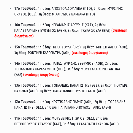
17ο Τουρνουά
: 1η θέση: ΑΠΟΣΤΟΛΙΔΟΥ ΛΕΝΑ (ΠΤΟ), 2η θέση: ΜΥΡΣΙΝΗΣ
ΘΡΑΣΟΣ (ΘΕΣ), 3η θέση: ΜΙΧΑΗΛΙΔΟΥ ΒΑΡΒΑΡΑ (ΠΤΟ)
16ο Τουρνουά
: 1η θέση: ΚΕΡΑΜΑΡΗΣ ΑΡΓΥΡΗΣ (ΚΑΣ), 2η θέση:
ΠΑΠΑΣΤΑΥΡΙΔΗΣ ΕΥΘΥΜΙΟΣ (ΑΘΗ), 3η θέση: ΓΚΕΚΑ ΣΟΥΛΑ (ΒΡΔ)
(ανεπίσημη
διοργάνωση)
15ο Τουρνουά
: 1η θέση: ΓΚΕΚΑ ΣΟΥΛΑ (ΒΡΔ), 2η θέση: ΜΗΤΣΗ ΑΛΕΚΑ (ΑΘΗ),
3η θέση: ΡΟΝΤΗΡΗ ΚΛΕΟΠΑΤΡΑ (ΑΘΗ)
(ανεπίσημη διοργάνωση)
14ο Τουρνουά
: 1η θέση: ΠΑΠΑΣΤΑΥΡΙΔΗΣ ΕΥΘΥΜΙΟΣ (ΑΘΗ), 2η θέση:
ΤΟΠΑΛΟΓΛΟΥ ΧΑΡΑΛΑΜΠΟΣ (ΘΕΣ), 3η θέση: ΜΟΥΣΤΑΚΑ ΚΩΝΣΤΑΝΤΙΝΑ
(ΧΑΛ)
(ανεπίσημη διοργάνωση)
13ο Τουρνουά
: 1η θέση: ΤΟΠΑΛΙΔΗΣ ΠΑΝΑΓΙΩΤΗΣ (ΘΕΣ), 2η θέση: ΠΟΥΛΕΡΕ
ΒΑΣΙΛΙΚΗ (ΑΘΗ), 3η θέση: ΠΑΠΑΓΙΑΝΝΟΠΟΥΛΟΣ ΤΑΚΗΣ (ΑΘΗ)
12ο Τουρνουά
: 1η θέση: ΚΩΣΤΙΚΙΑΔΗΣ ΠΑΡΗΣ (ΑΘΗ), 2η θέση: ΤΟΠΑΛΙΔΗΣ
ΠΑΝΑΓΙΩΤΗΣ (ΘΕΣ), 3η θέση: ΠΑΠΑΓΙΑΝΝΟΠΟΥΛΟΣ ΤΑΚΗΣ (ΑΘΗ)
11ο Τουρνουά :
1η θέση: ΜΟΥΖΕΒΙΡΗΣ ΓΙΩΡΓΟΣ (ΘΕΣ), 2η θέση:
ΠΕΤΡΟΠΟΥΛΟΣ ΣΤΑΥΡΟΣ (ΚΑΣ), 3η θέση: ΤΣΑΛΑΠΑΤΗ ΕΥΑΝΘΙΑ (ΑΘΗ)