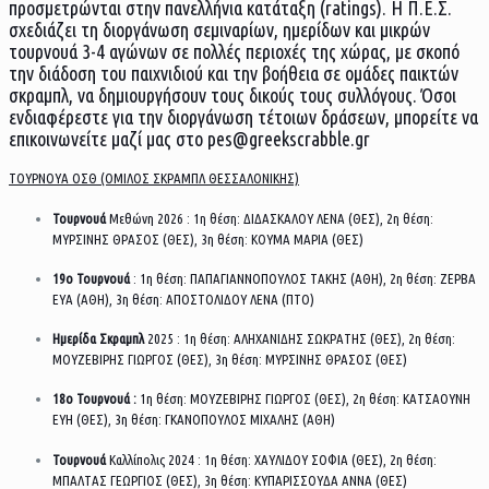
προσμετρώνται στην πανελλήνια κατάταξη (ratings). Η Π.Ε.Σ.
σχεδιάζει τη διοργάνωση σεμιναρίων, ημερίδων και μικρών
τουρνουά 3-4 αγώνων σε πολλές περιοχές της χώρας, με σκοπό
την διάδοση του παιχνιδιού και την βοήθεια σε ομάδες παικτών
σκραμπλ, να δημιουργήσουν τους δικούς τους συλλόγους. Όσοι
ενδιαφέρεστε για την διοργάνωση τέτοιων δράσεων, μπορείτε να
επικοινωνείτε μαζί μας στο pes@greekscrabble.gr
ΤΟΥΡΝΟΥΑ ΟΣΘ (ΟΜΙΛΟΣ ΣΚΡΑΜΠΛ ΘΕΣΣΑΛΟΝΙΚΗΣ)
Τουρνουά
Μεθώνη 2026 : 1η θέση: ΔΙΔΑΣΚΑΛΟΥ ΛΕΝΑ (ΘΕΣ), 2η θέση:
ΜΥΡΣΙΝΗΣ ΘΡΑΣΟΣ (ΘΕΣ), 3η θέση: ΚΟΥΜΑ ΜΑΡΙΑ (ΘΕΣ)
19ο Τουρνουά
: 1η θέση: ΠΑΠΑΓΙΑΝΝΟΠΟΥΛΟΣ ΤΑΚΗΣ (ΑΘΗ), 2η θέση: ΖΕΡΒΑ
ΕΥΑ (ΑΘΗ), 3η θέση: ΑΠΟΣΤΟΛΙΔΟΥ ΛΕΝΑ (ΠΤΟ)
Ημερίδα Σκραμπλ
2025 : 1η θέση: ΑΛΗΧΑΝΙΔΗΣ ΣΩΚΡΑΤΗΣ (ΘΕΣ), 2η θέση:
ΜΟΥΖΕΒΙΡΗΣ ΓΙΩΡΓΟΣ (ΘΕΣ), 3η θέση: ΜΥΡΣΙΝΗΣ ΘΡΑΣΟΣ (ΘΕΣ)
18ο Τουρνουά :
1η θέση: ΜΟΥΖΕΒΙΡΗΣ ΓΙΩΡΓΟΣ (ΘΕΣ), 2η θέση: ΚΑΤΣΑΟΥΝΗ
ΕΥΗ (ΘΕΣ), 3η θέση: ΓΚΑΝΟΠΟΥΛΟΣ ΜΙΧΑΛΗΣ (ΑΘΗ)
Τουρνουά
Καλλίπολις 2024 : 1η θέση: ΧΑΥΛΙΔΟΥ ΣΟΦΙΑ (ΘΕΣ), 2η θέση:
ΜΠΑΛΤΑΣ ΓΕΩΡΓΙΟΣ (ΘΕΣ), 3η θέση: ΚΥΠΑΡΙΣΣΟΥΔΑ ΑΝΝΑ (ΘΕΣ)