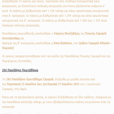
Διεξήχθησαν 12 αγώνες για όλους. Ορίστηκαν δύο σταθερά διαχωριστικά όρια
κατηγοριών, με δυνατότητα επιλογής κατηγορίας για όσους βρίσκονταν ανάμεσα σ’
αυτά. Οι παίκτες με βαθμολογία από 1.330 ratings και πάνω αγωνίστηκαν υποχρεωτικά
στην Α΄ κατηγορία. Οι παίκτες με βαθμολογία από 1.299 ratings και κάτω αγωνίστηκαν
υποχρεωτικά στη Β΄ κατηγορία. Οι παίκτες με βαθμολογία από 1.300 έως 1.329 είχαν
δικαίωμα επιλογής κατηγορίας.
Πανελλήνιος πρωταθλητής αναδείχθηκε ο
Γιώργος Μουζεβίρης
της
Ένωσης Σκραμπλ
Θεσσαλονίκης
και
νικήτρια της Β’ κατηγορίας αναδείχθηκε η
Άννα Βαλιάνου,
του
Ομίλου Σκραμπλ Αθηνών –
Πειραιώς!
Οι αγώνες πραγματοποιήθηκαν υπό την αιγίδα της Πανελλήνιας Ένωσης Σκραμπλ και της
Περιφέρειας Θεσσαλίας.
20ό Πανελλήνιο Πρωτάθλημα
Το
20ό
Πανελλήνιο Πρωτάθλημα Σκραμπλ
, διεξήχθη με μεγάλη επιτυχία από
την
Παρασκευή 25 Απριλίου έως την Κυριακή 27 Απριλίου 2025
στο Ξενοδοχείο
Σαμαράς, στη Λαμία.
Όπως και τα προηγούμενα χρόνια, οι αγώνες διεξήχθησαν σε δύο ομίλους, σύμφωνα με
την πανελλήνια κατάταξη ratings, με τους αβαθμολόγητους παίκτες να μετέχουν στην 2η
κατηγορία.