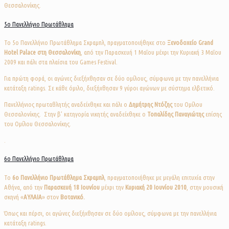
Θεσσαλονίκης.
5ο Πανελλήνιο Πρωτάθλημα
Το 5o Πανελλήνιο Πρωτάθλημα Σκραμπλ, πραγματοποιήθηκε στο
Ξενοδοχείο Grand
Hotel Palace στη Θεσσαλονίκη
, από την Παρασκευή 1 Μαΐου μέχρι την Κυριακή 3 Μαΐου
2009 και πάλι στα πλαίσια του Games Festival.
Για πρώτη φορά, οι αγώνες διεξήχθησαν σε δύο ομίλους, σύμφωνα με την πανελλήνια
κατάταξη ratings. Σε κάθε όμιλο, διεξήχθησαν 9 γύροι αγώνων με σύστημα ελβετικό.
Πανελλήνιος πρωταθλητής αναδείχθηκε και πάλι ο
Δημήτρης Ντόζης
του Ομίλου
Θεσσαλονίκης. Στην β’ κατηγορία νικητής αναδείχθηκε ο
Τοπαλίδης Παναγιώτης
επίσης
του Ομίλου Θεσσαλονίκης.
.
6ο Πανελλήνιο Πρωτάθλημα
Το
6o
Πανελλήνιο Πρωτάθλημα Σκραμπλ
, πραγματοποιήθηκε με μεγάλη επιτυχία στην
Αθήνα, από την
Παρασκευή 18 Ιουνίου
μέχρι την
Κυριακή 20 Ιουνίου 2010
, στην μουσική
σκηνή «
ΑΥΛΑΙΑ
» στον
Βοτανικό.
Όπως και πέρσι, οι αγώνες διεξήχθησαν σε δύο ομίλους, σύμφωνα με την πανελλήνια
κατάταξη ratings.