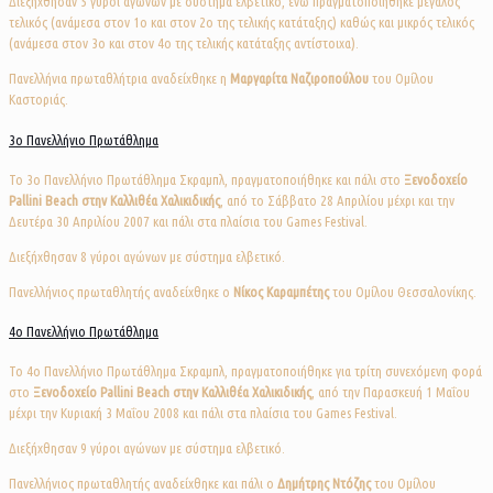
Διεξήχθησαν 5 γύροι αγώνων με σύστημα ελβετικό, ενώ πραγματοποιήθηκε μεγάλος
τελικός (ανάμεσα στον 1ο και στον 2ο της τελικής κατάταξης) καθώς και μικρός τελικός
(ανάμεσα στον 3ο και στον 4ο της τελικής κατάταξης αντίστοιχα).
Πανελλήνια πρωταθλήτρια αναδείχθηκε η
Μαργαρίτα Ναζιροπούλου
του Ομίλου
Καστοριάς.
3ο Πανελλήνιο Πρωτάθλημα
Το 3o Πανελλήνιο Πρωτάθλημα Σκραμπλ, πραγματοποιήθηκε και πάλι στο
Ξενοδοχείο
Pallini Beach στην Καλλιθέα Χαλικιδικής
, από το Σάββατο 28 Απριλίου μέχρι και την
Δευτέρα 30 Απριλίου 2007 και πάλι στα πλαίσια του Games Festival.
Διεξήχθησαν 8 γύροι αγώνων με σύστημα ελβετικό.
Πανελλήνιος πρωταθλητής αναδείχθηκε ο
Νίκος Καραμπέτης
του Ομίλου Θεσσαλονίκης.
4ο Πανελλήνιο Πρωτάθλημα
Το 4o Πανελλήνιο Πρωτάθλημα Σκραμπλ, πραγματοποιήθηκε για τρίτη συνεχόμενη φορά
στο
Ξενοδοχείο Pallini Beach στην Καλλιθέα Χαλικιδικής
, από την Παρασκευή 1 Μαΐου
μέχρι την Κυριακή 3 Μαΐου 2008 και πάλι στα πλαίσια του Games Festival.
Διεξήχθησαν 9 γύροι αγώνων με σύστημα ελβετικό.
Πανελλήνιος πρωταθλητής αναδείχθηκε και πάλι ο
Δημήτρης Ντόζης
του Ομίλου