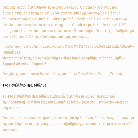
Όπως και πέρσι, διεξήχθησαν 12 αγώνες για όλους. Ορίστηκαν δύο σταθερά
διαχωριστικά όρια κατηγοριών, με δυνατότητα επιλογής κατηγορίας για όσους
βρίσκονταν ανάμεσα σ’ αυτά. Οι παίκτες με βαθμολογία από 1.330 ratings και πάνω
αγωνίστηκαν υποχρεωτικά στην Α΄ κατηγορία. Οι παίκτες με βαθμολογία από 1.299
ratings και κάτω αγωνίστηκαν υποχρεωτικά στη Β΄ κατηγορία. Οι παίκτες με βαθμολογία
από 1.300 έως 1.329 είχαν δικαίωμα επιλογής κατηγορίας.
Πανελλήνιος πρωταθλητής αναδείχθηκε ο
Άρης Μπάτρης
του
Ομίλου Σκραμπλ Αθηνών –
Πειραιώς
και
νικητής της Β’ κατηγορίας αναδείχθηκε ο
Άκης Καραϊωσηφίδης,
επίσης του
Ομίλου
Σκραμπλ Αθηνών – Πειραιώς!
Οι αγώνες πραγματοποιήθηκαν υπό την αιγίδα της Πανελλήνιας Ένωσης Σκραμπλ.
19ο Πανελλήνιο Πρωτάθλημα
Το
19o
Πανελλήνιο Πρωτάθλημα Σκραμπλ
, διεξήχθη με μεγάλη επιτυχία από
την
Παρασκευή 10 Μαΐου έως την Κυριακή 12 Μαΐου 2024
στο Ξενοδοχείο Metropol,
στη Λάρισα.
Όπως και τα προηγούμενα χρόνια, οι αγώνες διεξήχθησαν σε δύο ομίλους, σύμφωνα με
την πανελλήνια κατάταξη ratings, με τους αβαθμολόγητους παίκτες να μετέχουν στην 2η
κατηγορία.