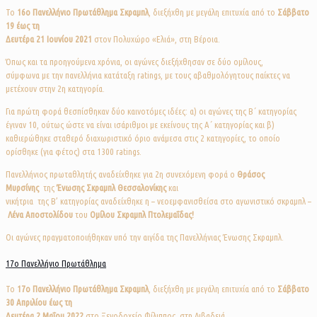
Το
16o
Πανελλήνιο Πρωτάθλημα Σκραμπλ
, διεξήχθη με μεγάλη επιτυχία από το
Σάββατο
19 έως τη
Δευτέρα 21 Ιουνίου 2021
στον Πολυχώρο «Ελιά», στη Βέροια.
Όπως και τα προηγούμενα χρόνια, οι αγώνες διεξήχθησαν σε δύο ομίλους,
σύμφωνα με την πανελλήνια κατάταξη ratings, με τους αβαθμολόγητους παίκτες να
μετέχουν στην 2η κατηγορία.
Για πρώτη φορά θεσπίσθηκαν δύο καινοτόμες ιδέες: α) οι αγώνες της Β΄ κατηγορίας
έγιναν 10, ούτως ώστε να είναι ισάριθμοι με εκείνους της Α΄ κατηγορίας και β)
καθιερώθηκε σταθερό διαχωριστικό όριο ανάμεσα στις 2 κατηγορίες, το οποίο
ορίσθηκε (για φέτος) στα 1300 ratings.
Πανελλήνιος πρωταθλητής αναδείχθηκε για 2η συνεχόμενη φορά ο
Θράσος
Μυρσίνης
της
Ένωσης Σκραμπλ Θεσσαλονίκης
και
νικήτρια της Β’ κατηγορίας αναδείχθηκε η – νεοεμφανισθείσα στο αγωνιστικό σκραμπλ –
Λένα Αποστολίδου
του
Ομίλου Σκραμπλ Πτολεμαΐδας!
Οι αγώνες πραγματοποιήθηκαν υπό την αιγίδα της Πανελλήνιας Ένωσης Σκραμπλ.
17ο Πανελλήνιο Πρωτάθλημα
Το
17o
Πανελλήνιο Πρωτάθλημα Σκραμπλ
, διεξήχθη με μεγάλη επιτυχία από το
Σάββατο
30 Απριλίου έως τη
Δευτέρα 2 Μαΐου 2022
στο Ξενοδοχείο Φίλιππος, στη Λιβαδειά.