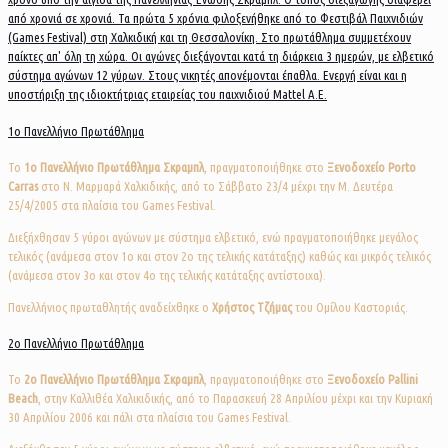
από χρονιά σε χρονιά. Τα πρώτα 5 χρόνια φιλοξενήθηκε από το Φεστιβάλ Παιχνιδιών
(Games Festival) στη Χαλκιδική και τη Θεσσαλονίκη. Στο πρωτάθλημα συμμετέχουν
παίκτες απ' όλη τη χώρα. Οι αγώνες διεξάγονται κατά τη διάρκεια 3 ημερών, με ελβετικό
σύστημα αγώνων 12 γύρων. Στους νικητές απονέμονται έπαθλα. Ενεργή είναι και η
υποστήριξη της ιδιοκτήτριας εταιρείας του παιχνιδιού Mattel Α.Ε.
1ο Πανελλήνιο Πρωτάθλημα
Το
1ο Πανελλήνιο Πρωτάθλημα Σκραμπλ
, πραγματοποιήθηκε στο
Ξενοδοχείο Porto
Carras
στο Ν. Μαρμαρά Χαλκιδικής, από το Σάββατο 23/4 μέχρι την Μ. Δευτέρα
25/4/2005 στα πλαίσια του Games Festival.
Διεξήχθησαν 5 γύροι αγώνων με σύστημα ελβετικό, ενώ πραγματοποιήθηκε μεγάλος
τελικός (ανάμεσα στον 1ο και στον 2ο της τελικής κατάταξης) καθώς και μικρός τελικός
(ανάμεσα στον 3ο και στον 4ο της τελικής κατάταξης αντίστοιχα).
Πανελλήνιος πρωταθλητής αναδείχθηκε ο
Χρήστος Τζήμας
του Ομίλου Καστοριάς.
2ο Πανελλήνιο Πρωτάθλημα
Το
2
o
Πανελλήνιο Πρωτάθλημα Σκραμπλ
, πραγματοποιήθηκε στο
Ξενοδοχείο Pallini
Beach
, στην Καλλιθέα Χαλικιδικής, από το Παρασκευή 28 Απριλίου μέχρι και την Κυριακή
30 Απριλίου 2006 και πάλι στα πλαίσια του Games Festival.