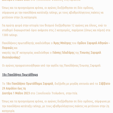
Όπως και τα προηγούμενα χρόνια, οι αγώνες διεξήχθησαν σε δύο ομίλους,
σύμφωνα με την πανελλήνια κατάταξη ratings, με τους αβαθμολόγητους παίκτες να
μετέχουν στην 2η κατηγορία.
Για πρώτη φορά στην ιστορία του θεσμού διεξήχθησαν 12 αγώνες για όλους, ενώ το
σταθερό διαχωριστικό όριο ανάμεσα στις 2 κατηγορίες, παρέμεινε (όπως και πέρσι) στα
1300 ratings.
Πανελλήνιος πρωταθλητής αναδείχθηκε ο
Άρης Μπάτρης
του
Ομίλου Σκραμπλ Αθηνών –
Πειραιώς
και
νικητής της Β’ κατηγορίας αναδείχθηκε ο
Γιάννης Γελαδάρης
της
Ένωσης Σκραμπλ
Θεσσαλονίκης!
Οι αγώνες πραγματοποιήθηκαν υπό την αιγίδα της Πανελλήνιας Ένωσης Σκραμπλ.
18ο Πανελλήνιο Πρωτάθλημα
Το
18o
Πανελλήνιο Πρωτάθλημα Σκραμπλ
, διεξήχθη με μεγάλη επιτυχία από το
Σάββατο
29 Απριλίου έως τη
Δευτέρα 1 Μαΐου 2023
στο Ξενοδοχείο Trokadero, στην Ιτέα.
Όπως και τα προηγούμενα χρόνια, οι αγώνες διεξήχθησαν σε δύο ομίλους, σύμφωνα με
την πανελλήνια κατάταξη ratings, με τους αβαθμολόγητους παίκτες να μετέχουν στην 2η
κατηγορία.