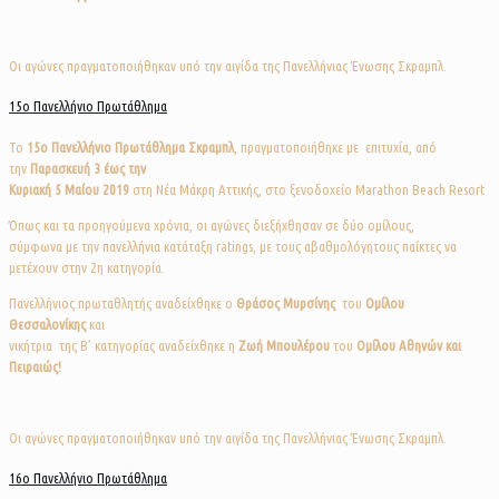
Οι αγώνες πραγματοποιήθηκαν υπό την αιγίδα της Πανελλήνιας Ένωσης Σκραμπλ.
15ο Πανελλήνιο Πρωτάθλημα
Το
15o
Πανελλήνιο Πρωτάθλημα Σκραμπλ
, πραγματοποιήθηκε με επιτυχία, από
την
Παρασκευή
3 έως την
Κυριακή 5 Μαίου 2019
στη Νέα Μάκρη Αττικής, στο ξενοδοχείο Marathon Beach Resort
Όπως και τα προηγούμενα χρόνια, οι αγώνες διεξήχθησαν σε δύο ομίλους,
σύμφωνα με την πανελλήνια κατάταξη ratings, με τους αβαθμολόγητους παίκτες να
μετέχουν στην 2η κατηγορία.
Πανελλήνιος πρωταθλητής αναδείχθηκε ο
Θράσος Μυρσίνης
του
Ομίλου
Θεσσαλονίκης
και
νικήτρια της Β’ κατηγορίας αναδείχθηκε η
Ζωή Μπουλέρου
του
Ομίλου Αθηνών και
Πειραιώς!
Οι αγώνες πραγματοποιήθηκαν υπό την αιγίδα της Πανελλήνιας Ένωσης Σκραμπλ.
16ο Πανελλήνιο Πρωτάθλημα