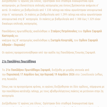
Διεξήχθησαν 12 αγώνες για όλους. Ορίστηκαν δύο σταθερά διαχωριστικά όρια
κατηγοριών, με δυνατότητα επιλογής κατηγορίας για όσους βρίσκονταν ανάμεσα σ’
αυτά. Οι παίκτες με βαθμολογία από 1.330 ratings και πάνω αγωνίστηκαν υποχρεωτικά
στην Α΄ κατηγορία. Οι παίκτες με βαθμολογία από 1.299 ratings και κάτω αγωνίστηκαν
υποχρεωτικά στη Β΄ κατηγορία. Οι παίκτες με βαθμολογία από 1.300 έως 1.329 είχαν
δικαίωμα επιλογής κατηγορίας.
Πανελλήνιος πρωταθλητής αναδείχθηκε ο
Σταύρος Πετρόπουλος
του
Ομίλου Σκραμπλ
Καστοριάς
και
νικήτρια της Β’ κατηγορίας αναδείχθηκε η
Σωτηρία Κουρταλή,
του
Ομίλου Σκραμπλ
Αθηνών – Πειραιώς!
Οι αγώνες πραγματοποιήθηκαν υπό την αιγίδα της Πανελλήνιας Ένωσης Σκραμπλ.
21ο Πανελλήνιο Πρωτάθλημα
Το
21ο
Πανελλήνιο Πρωτάθλημα Σκραμπλ
, διεξήχθη με μεγάλη επιτυχία από
την
Παρασκευή 17 Απριλίου έως την Κυριακή 19 Απριλίου 2026
στο Ξενοδοχείο Lefkas,
στη Λευκάδα.
Όπως και τα προηγούμενα χρόνια, οι αγώνες διεξήχθησαν σε δύο ομίλους, σύμφωνα με
την πανελλήνια κατάταξη ratings, με τους αβαθμολόγητους παίκτες να μετέχουν στην 2η
κατηγορία.
Διεξήχθησαν 12 αγώνες για όλους. Ορίστηκαν δύο σταθερά διαχωριστικά όρια