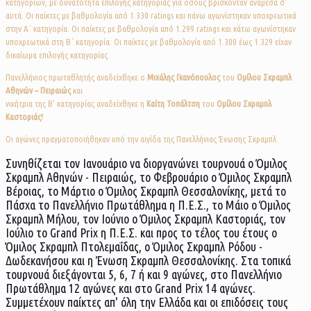
κατηγοριών, με δυνατότητα επιλογής κατηγορίας για όσους βρίσκονταν ανάμεσα σ’
αυτά. Οι παίκτες με βαθμολογία από 1.330 ratings και πάνω αγωνίστηκαν υποχρεωτικά
στην Α΄ κατηγορία. Οι παίκτες με βαθμολογία από 1.299 ratings και κάτω αγωνίστηκαν
υποχρεωτικά στη Β΄ κατηγορία. Οι παίκτες με βαθμολογία από 1.300 έως 1.329 είχαν
δικαίωμα επιλογής κατηγορίας.
Πανελλήνιος πρωταθλητής αναδείχθηκε ο
Μιχάλης Γκανόπουλος
του
Ομίλου Σκραμπλ
Αθηνών – Πειραιώς
και
νικήτρια της Β’ κατηγορίας αναδείχθηκε η
Καίτη Τοπάλτση
του
Ομίλου Σκραμπλ
Καστοριάς!
Οι αγώνες πραγματοποιήθηκαν υπό την αιγίδα της Πανελλήνιας Ένωσης Σκραμπλ.
Συνηθίζεται τον Ιανουάριο να διοργανώνει τουρνουά ο Όμιλος
Σκραμπλ Αθηνών - Πειραιώς, το Φεβρουάριο ο Όμιλος Σκραμπλ
Βέροιας, το Μάρτιο ο Όμιλος Σκραμπλ Θεσσαλονίκης, μετά το
Πάσχα το Πανελλήνιο Πρωτάθλημα η Π.Ε.Σ., το Μάιο ο Όμιλος
Σκραμπλ Μήλου, τον Ιούνιο ο Όμιλος Σκραμπλ Καστοριάς, τον
Ιούλιο το Grand Prix η Π.Ε.Σ. και προς το τέλος του έτους ο
Όμιλος Σκραμπλ Πτολεμαΐδας, ο Όμιλος Σκραμπλ Ρόδου -
Δωδεκανήσου και η Ένωση Σκραμπλ Θεσσαλονίκης. Στα τοπικά
τουρνουά διεξάγονται 5, 6, 7 ή και 9 αγώνες, στο Πανελλήνιο
Πρωτάθλημα 12 αγώνες και στο Grand Prix 14 αγώνες.
Συμμετέχουν παίκτες απ' όλη την Ελλάδα και οι επιδόσεις τους