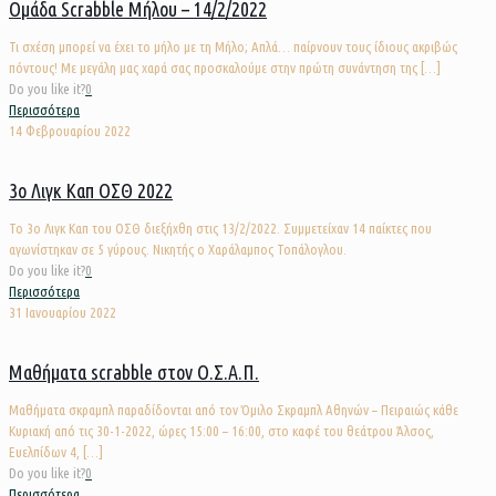
Ομάδα Scrabble Μήλου – 14/2/2022
Τι σχέση μπορεί να έχει το μήλο με τη Μήλο; Απλά… παίρνουν τους ίδιους ακριβώς
πόντους! Με μεγάλη μας χαρά σας προσκαλούμε στην πρώτη συνάντηση της
[…]
Do you like it?
0
Περισσότερα
14 Φεβρουαρίου 2022
3ο Λιγκ Καπ ΟΣΘ 2022
Το 3ο Λιγκ Καπ του ΟΣΘ διεξήχθη στις 13/2/2022. Συμμετείχαν 14 παίκτες που
αγωνίστηκαν σε 5 γύρους. Νικητής ο Χαράλαμπος Τοπάλογλου.
Do you like it?
0
Περισσότερα
31 Ιανουαρίου 2022
Μαθήματα scrabble στον Ο.Σ.Α.Π.
Μαθήματα σκραμπλ παραδίδονται από τον Όμιλο Σκραμπλ Αθηνών – Πειραιώς κάθε
Κυριακή από τις 30-1-2022, ώρες 15:00 – 16:00, στο καφέ του θεάτρου Άλσος,
Ευελπίδων 4,
[…]
Do you like it?
0
Περισσότερα