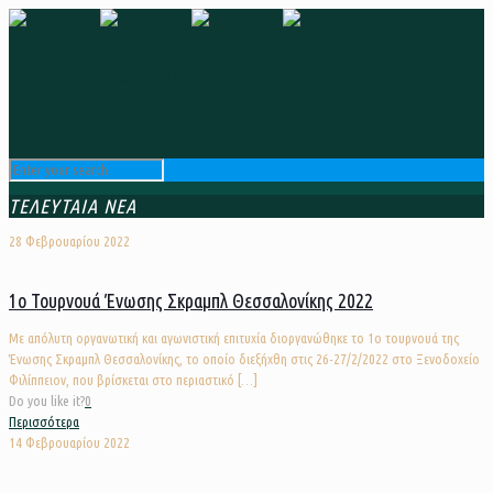
ΤΕΛΕΥΤΑΙΑ ΝΕΑ
28 Φεβρουαρίου 2022
1ο Τουρνουά Ένωσης Σκραμπλ Θεσσαλονίκης 2022
Με απόλυτη οργανωτική και αγωνιστική επιτυχία διοργανώθηκε το 1ο τουρνουά της
Ένωσης Σκραμπλ Θεσσαλονίκης, το οποίο διεξήχθη στις 26-27/2/2022 στο Ξενοδοχείο
Φιλίππειον, που βρίσκεται στο περιαστικό
[…]
Do you like it?
0
Περισσότερα
14 Φεβρουαρίου 2022