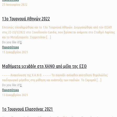
25 Ιανουαρίου 2022
13ο Τουρνουά Αθηνών 2022
Επιτυχώς ολοκληρώθηκε και το 13ο Τουρνουά Αθηνών. Διοργανώθηκε από τον ΟΣΑΠ
στις 22-23/1/2022 στο Ξενοδοχείο Candia, που βρίσκεται ανάμεσα στο Σταθμό Λαρίσης
και το Μεταξουργείο. Συμμετείχαν
[…]
Do you like it?
0
Περισσότερα
15 Δεκεμβρίου 2021
Μαθήματα scrabble στη ΧΑΝΘ από μέλη της ΕΣΘ
– – – – Ανακοίνωση της Χ.Α.Ν.Θ. – – – – Το παιχνίδι ανέκαθεν αποτέλεσε θεμελιώδες
παιδαγωγικό μέγεθος στη μάθηση και ανάπτυξη των παιδιών. Το Σκραμπλ
[…]
Do you like it?
0
Περισσότερα
13 Δεκεμβρίου 2021
1ο Τουρνουά Ελασσόνας 2021