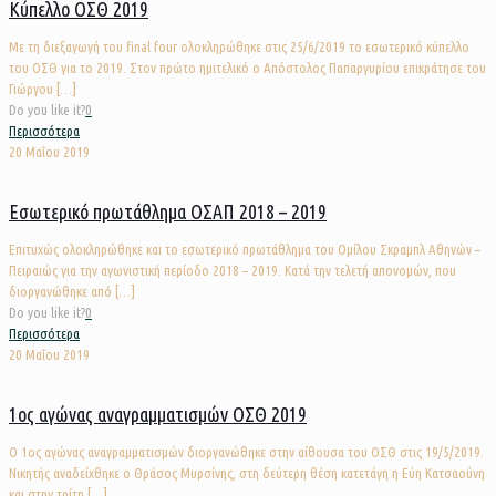
Κύπελλο ΟΣΘ 2019
Με τη διεξαγωγή του final four ολοκληρώθηκε στις 25/6/2019 το εσωτερικό κύπελλο
του ΟΣΘ για το 2019. Στον πρώτο ημιτελικό ο Απόστολος Παπαργυρίου επικράτησε του
Γιώργου
[…]
Do you like it?
0
Περισσότερα
20 Μαΐου 2019
Εσωτερικό πρωτάθλημα ΟΣΑΠ 2018 – 2019
Επιτυχώς ολοκληρώθηκε και το εσωτερικό πρωτάθλημα του Ομίλου Σκραμπλ Αθηνών –
Πειραιώς για την αγωνιστική περίοδο 2018 – 2019. Κατά την τελετή απονομών, που
διοργανώθηκε από
[…]
Do you like it?
0
Περισσότερα
20 Μαΐου 2019
1ος αγώνας αναγραμματισμών ΟΣΘ 2019
Ο 1ος αγώνας αναγραμματισμών διοργανώθηκε στην αίθουσα του ΟΣΘ στις 19/5/2019.
Νικητής αναδείχθηκε ο Θράσος Μυρσίνης, στη δεύτερη θέση κατετάγη η Εύη Κατσαούνη
και στην τρίτη
[…]